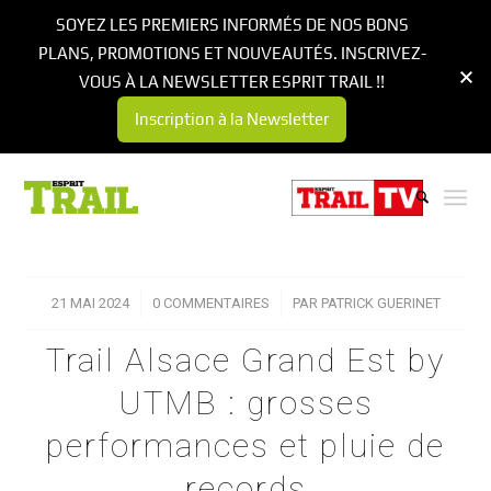
SOYEZ LES PREMIERS INFORMÉS DE NOS BONS
PLANS, PROMOTIONS ET NOUVEAUTÉS. INSCRIVEZ-
VOUS À LA NEWSLETTER ESPRIT TRAIL !!
Inscription à la Newsletter
21 MAI 2024
/
0 COMMENTAIRES
/
PAR
PATRICK GUERINET
Trail Alsace Grand Est by
UTMB : grosses
performances et pluie de
records