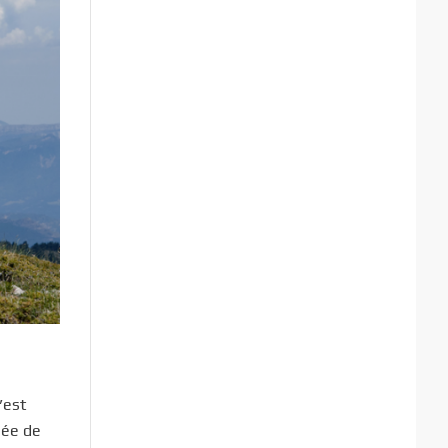
’est
sée de