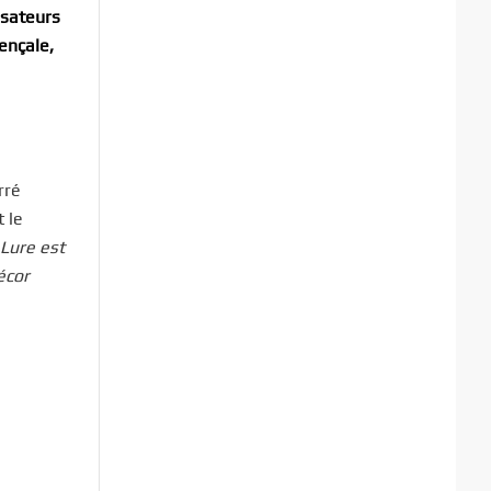
isateurs
ençale,
rré
 le
Lure est
écor