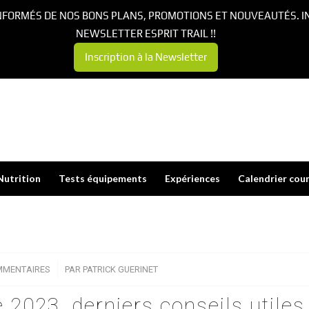
NFORMÉS DE NOS BONS PLANS, PROMOTIONS ET NOUVEAUTÉS. I
NEWSLETTER ESPRIT TRAIL !!
Inscription à la Newsletter
Nutrition
Tests équipements
Expériences
Calendrier cou
MMENTAIRES
/
PAR
PATRICK GUERINET
 2023, derniers conseils utiles