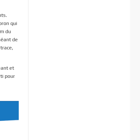
nts.
bron qui
um du
Géant de
trace,
eant et
rti pour