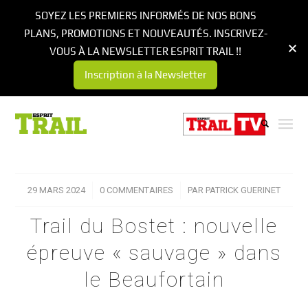
SOYEZ LES PREMIERS INFORMÉS DE NOS BONS
PLANS, PROMOTIONS ET NOUVEAUTÉS. INSCRIVEZ-
VOUS À LA NEWSLETTER ESPRIT TRAIL !!
Inscription à la Newsletter
29 MARS 2024
/
0 COMMENTAIRES
/
PAR
PATRICK GUERINET
Trail du Bostet : nouvelle
épreuve « sauvage » dans
le Beaufortain