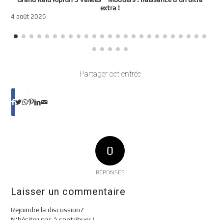
t
extra !
3
4 août 2026
Partager cet entrée
0
RÉPONSES
Laisser un commentaire
Rejoindre la discussion?
N’hésitez pas à contribuer !