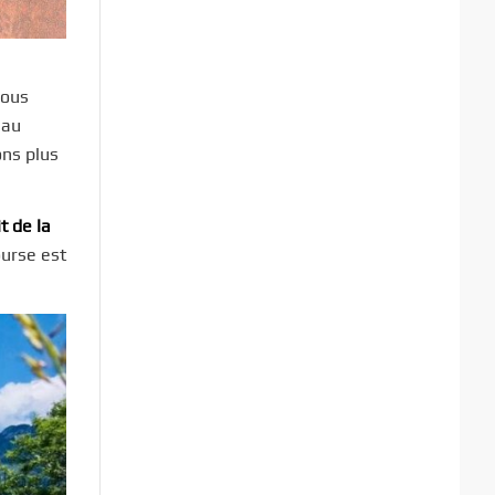
sous
 au
ons plus
it de la
ourse est