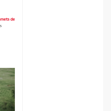
ommets de
s