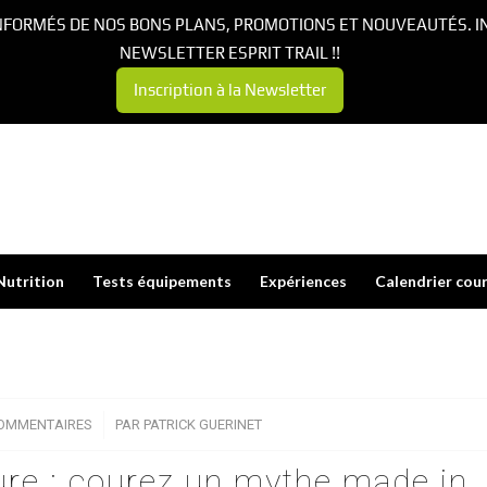
NFORMÉS DE NOS BONS PLANS, PROMOTIONS ET NOUVEAUTÉS. I
NEWSLETTER ESPRIT TRAIL !!
Inscription à la Newsletter
Nutrition
Tests équipements
Expériences
Calendrier cou
COMMENTAIRES
/
PAR
PATRICK GUERINET
 Sure : courez un mythe made in