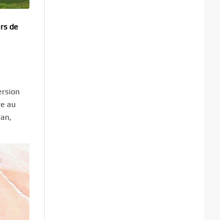
ers de
ersion
re au
 an,