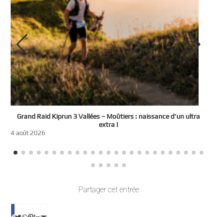
e
Grand Raid Kiprun 3 Vallées – Moûtiers : naissance d’un ultra
t
extra !
3
4 août 2026
Partager cet entrée