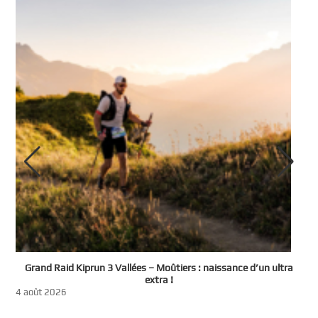
e
Grand Raid Kiprun 3 Vallées – Moûtiers : naissance d’un ultra
t
extra !
3
4 août 2026