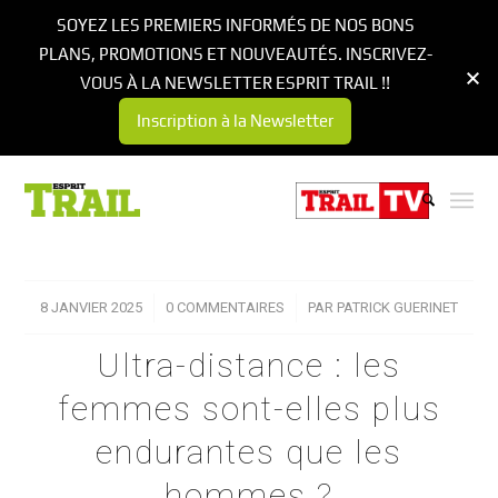
SOYEZ LES PREMIERS INFORMÉS DE NOS BONS
PLANS, PROMOTIONS ET NOUVEAUTÉS. INSCRIVEZ-
VOUS À LA NEWSLETTER ESPRIT TRAIL !!
Inscription à la Newsletter
8 JANVIER 2025
/
0 COMMENTAIRES
/
PAR
PATRICK GUERINET
Ultra-distance : les
femmes sont-elles plus
endurantes que les
hommes ?