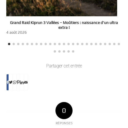
e
Grand Raid Kiprun 3 Vallées – Moûtiers : naissance d’un ultra
t
extra !
3
4 août 2026
Partager cet entrée
0
RÉPONSES