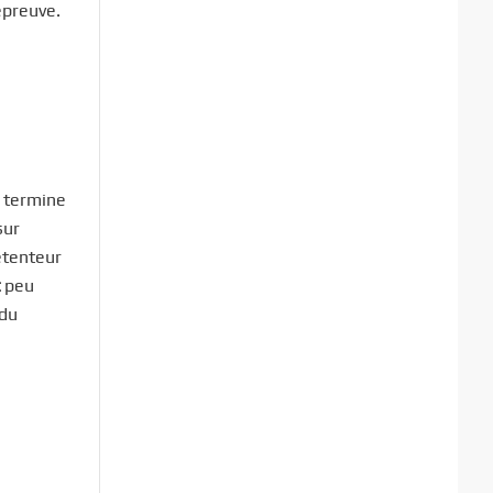
épreuve.
l termine
sur
étenteur
peu
 du