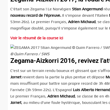
C’était son Zegama ! Le Norvégien
Stian Angermund
réus
nouveau record de l’épreuve.
Il s’impose devant l’Italien
53mn 26s). Le premier Français,
Adrien Michaud
, se cl
magnifique doublé, puisqu’il s’impose également sur le K
Voir le résumé de la course ici
© Quim Farrero / SWS
Zegama-Aizkorri 2016, revivez l’at
C’est sur un terrain rendu boueux et glissant que s’aff
Jornet
revient dans la partie la plus pentue et dépose
Ma
mais insuffisant pour battre son propre record de 3h 48m
l’arrivée (3h 59mn 22s). L’Espagnol
Luis Alberto Hernan
Le premier Français,
Adrien Michaud
, se classe 8e en 4
Jornet
, au milieu d’une foule hystérique, bousculant les