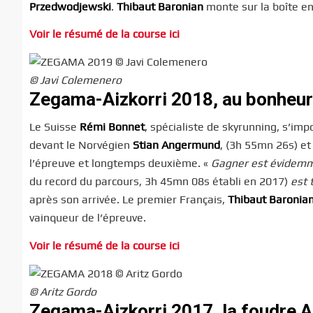
Przedwodjewski
.
Thibaut Baronian
monte sur la boîte en 
Voir le résumé de la course ici
© Javi Colemenero
Zegama-Aizkorri 2018, au bonheu
Le Suisse
Rémi Bonnet
, spécialiste de skyrunning, s’im
devant le Norvégien
Stian Angermund
, (3h 55mn 26s) et
l’épreuve et longtemps deuxième. «
Gagner est évidemm
du record du parcours, 3h 45mn 08s établi en 2017)
est 
après son arrivée. Le premier Français,
Thibaut Baronia
vainqueur de l’épreuve.
Voir le résumé de la course ici
© Aritz Gordo
Zegama-Aizkorri 2017, la foudre