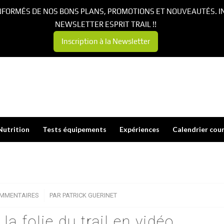
NFORMÉS DE NOS BONS PLANS, PROMOTIONS ET NOUVEAUTÉS. I
NEWSLETTER ESPRIT TRAIL !!
Inscription à la Newsletter
Nutrition
Tests équipements
Expériences
Calendrier cou
OMMENTAIRES
/
PAR
PATRICK GUERINET
la folie du trail en vidéo