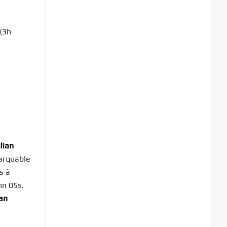
e
(3h
ilian
arquable
s à
mn 05s.
ian