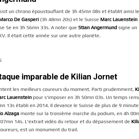
sit un chrono époustouflant de 3h 45mn 08s et établit ainsi l
Marco De Gasperi
(3h 48mn 20s) et le Suisse
Marc Lauenstein
asse 5e en 3h 56mn 33s. A noter que
Stian Angermund
signe un
V. Il était cette année sur une autre planète.
taque imparable de Kilian Jornet
rontent les meilleurs coureurs du moment. Parti prudemment,
K
rc Lauenstein
pour s’imposer en 3h 50mn 03s. Un temps rem
n 13s établi en 2014. Il devance le Suisse de plus de 9 minute
do Alzaga
monte sur la troisième marche du podium, en 4h 00
h 07mn 14s. L’extrait vidéo du retour et du dépassement de
Kil
 coureurs, est un monument du trail.