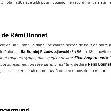
3h 56mn 20s et établi pour l’occasion le record français sur l’
r de Rémi Bonnet
pose en 3h 53mn 56s dans une course serrée de bout en bout. I
 le Polonais
Bartlomiej Przedwodjewski
(3h 56mn 18s), novice 
ent toujours sympa, mais gagner devant
Stian Angermund
(d
tout simplement un rêve devenu réalité
», déclare
Rémi Bonnet
n
, se classe 7e en 4h 03mn 24s, à un peu moins de 10 minutes
 Angermund