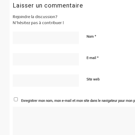
Laisser un commentaire
Rejoindre la discussion?
N’hésitez pas à contribuer !
*
Nom
*
E-mail
Site web
Enregistrer mon nom, mon e-mail et mon site dans le navigateur pour mon 