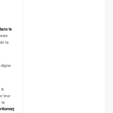
dans le
ommée
le la
 digne
 8
e leur
 la
rtlomiej