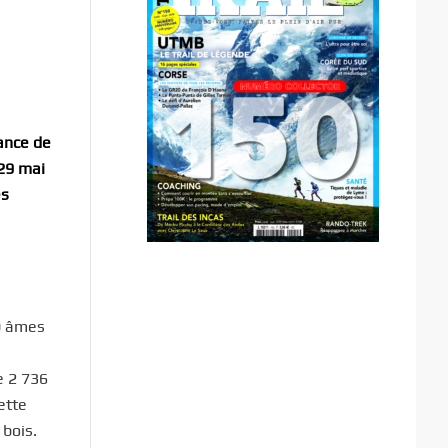
ance de
29 mai
es
30 âmes
e 2 736
ette
 bois.