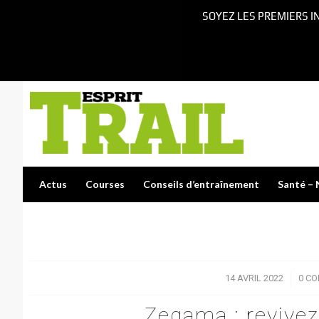
SOYEZ LES PREMIERS I
Actus
Courses
Conseils d’entraînement
Santé – 
14 AVRIL 2022
/
0 C
Zegama : revivez 