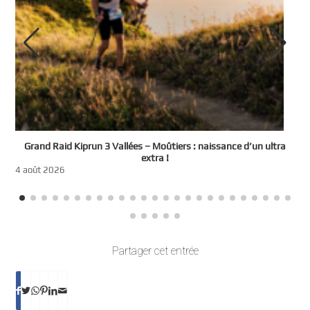
e
Grand Raid Kiprun 3 Vallées – Moûtiers : naissance d’un ultra
t
extra !
3
4 août 2026
Partager cet entrée