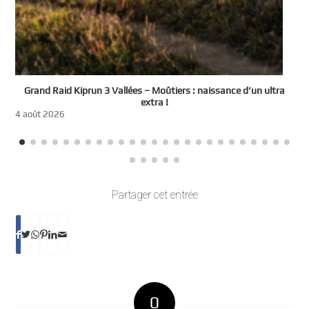
e
Grand Raid Kiprun 3 Vallées – Moûtiers : naissance d’un ultra
t
extra !
3
4 août 2026
Partager cet entrée
0