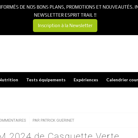
NFORMÉS DE NOS BONS PLANS, PROMOTIONS ET NOUVEAUTÉS. I
NEWSLETTER ESPRIT TRAIL !!
Inscription à la Newsletter
Nutrition
Tests équipements
Expériences
Calendrier cou
COMMENTAIRES
/
PAR
PATRICK GUERINET
M 2024 de Casquette Verte