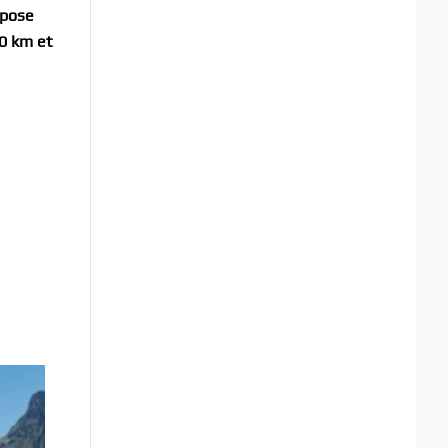
opose
80 km et