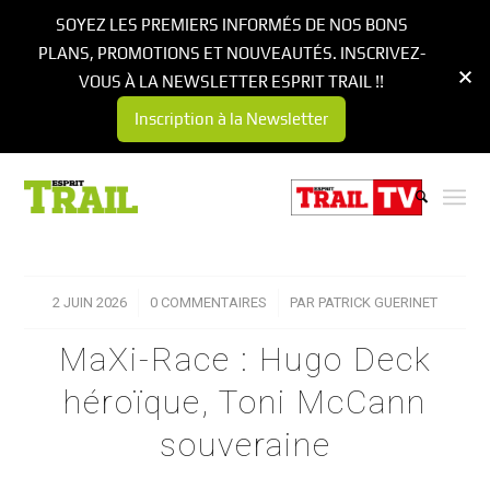
SOYEZ LES PREMIERS INFORMÉS DE NOS BONS
PLANS, PROMOTIONS ET NOUVEAUTÉS. INSCRIVEZ-
VOUS À LA NEWSLETTER ESPRIT TRAIL !!
Inscription à la Newsletter
2 JUIN 2026
/
0 COMMENTAIRES
/
PAR
PATRICK GUERINET
MaXi-Race : Hugo Deck
héroïque, Toni McCann
souveraine