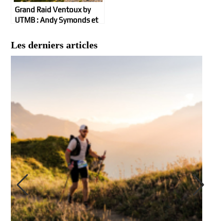
Grand Raid Ventoux by
UTMB : Andy Symonds et
Jennifer Lemoine ultra
Géants !
Les derniers articles