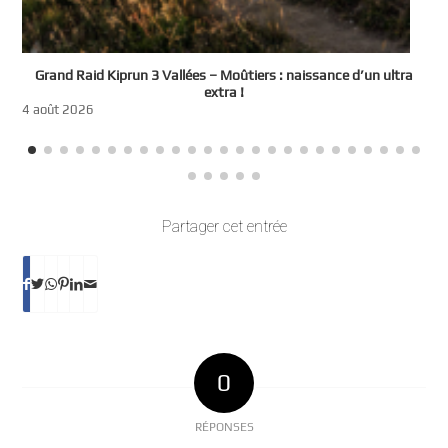
e
Grand Raid Kiprun 3 Vallées – Moûtiers : naissance d’un ultra
t
extra !
3
4 août 2026
Partager cet entrée
0
RÉPONSES