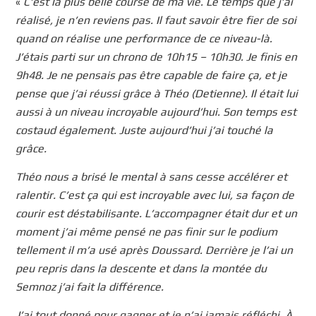
«
C’est la plus belle course de ma vie. Le temps que j’ai
réalisé, je n’en reviens pas. Il faut savoir être fier de soi
quand on réalise une performance de ce niveau-là.
J’étais parti sur un chrono de 10h15 – 10h30. Je finis en
9h48. Je ne pensais pas être capable de faire ça, et je
pense que j’ai réussi grâce à Théo (Detienne). Il était lui
aussi à un niveau incroyable aujourd’hui. Son temps est
costaud également. Juste aujourd’hui j’ai touché la
grâce.
Théo nous a brisé le mental à sans cesse accélérer et
ralentir. C’est ça qui est incroyable avec lui, sa façon de
courir est déstabilisante. L’accompagner était dur et un
moment j’ai même pensé ne pas finir sur le podium
tellement il m’a usé après Doussard. Derrière je l’ai un
peu repris dans la descente et dans la montée du
Semnoz j’ai fait la différence.
J’ai tout donné pour gagner et je n’ai jamais réfléchi. À