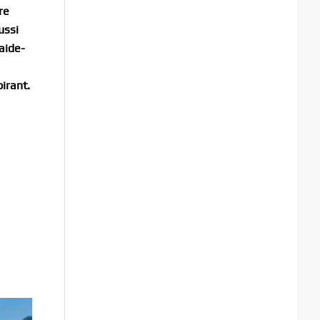
re
ussi
aide-
irant.