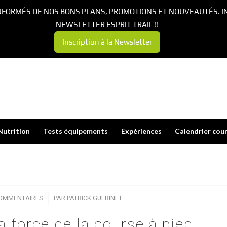
NFORMÉS DE NOS BONS PLANS, PROMOTIONS ET NOUVEAUTÉS. I
NEWSLETTER ESPRIT TRAIL !!
Inscription à la Newsletter
Nutrition
Tests équipements
Expériences
Calendrier cou
COMMENTAIRES
/
PAR
PATRICK GUERINET
 force de la course à pied