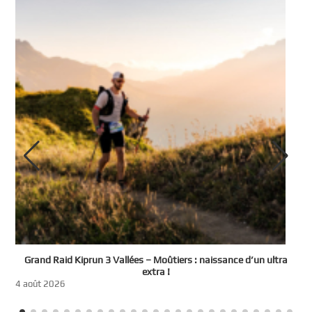
e
Grand Raid Kiprun 3 Vallées – Moûtiers : naissance d’un ultra
t
extra !
3
4 août 2026