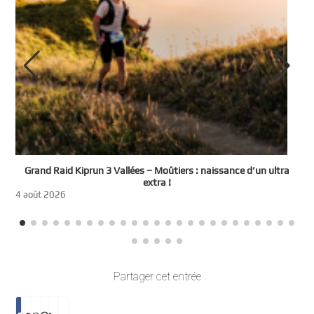
e
Grand Raid Kiprun 3 Vallées – Moûtiers : naissance d’un ultra
t
extra !
3
4 août 2026
Partager cet entrée