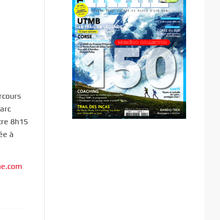
rcours
parc
tre 8h15
ée à
ne.com