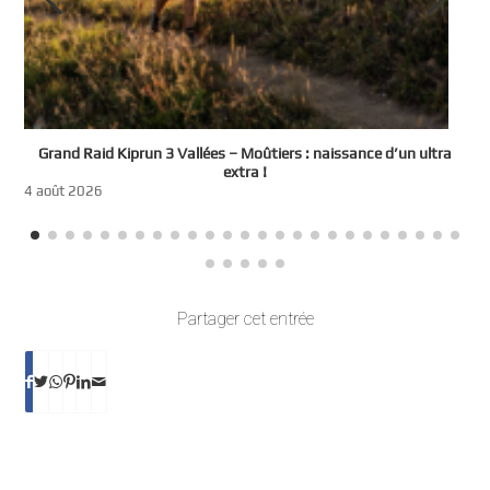
e
Grand Raid Kiprun 3 Vallées – Moûtiers : naissance d’un ultra
t
extra !
3
4 août 2026
Partager cet entrée