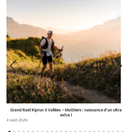
e
Grand Raid Kiprun 3 Vallées – Moûtiers : naissance d’un ultra
t
extra !
3
4 août 2026