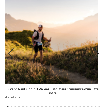
e
Grand Raid Kiprun 3 Vallées – Moûtiers : naissance d’un ultra
t
extra !
3
4 août 2026