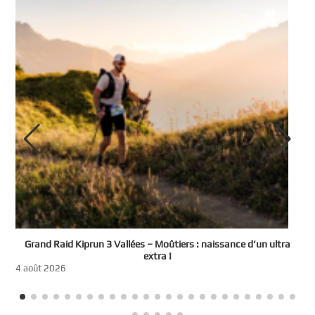
e
Grand Raid Kiprun 3 Vallées – Moûtiers : naissance d’un ultra
t
extra !
3
4 août 2026