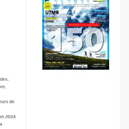
ndes.
re.
eurs de
ion 2024
la