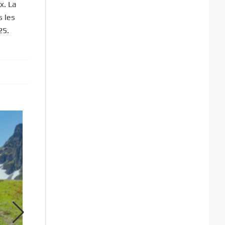
x. La
s les
25.