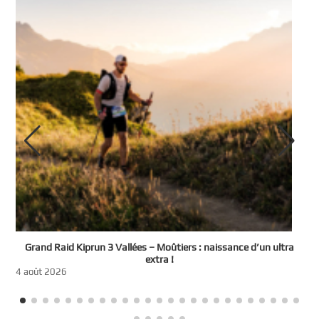
e
Grand Raid Kiprun 3 Vallées – Moûtiers : naissance d’un ultra
t
extra !
3
4 août 2026