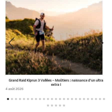
e
Grand Raid Kiprun 3 Vallées – Moûtiers : naissance d’un ultra
t
extra !
3
4 août 2026