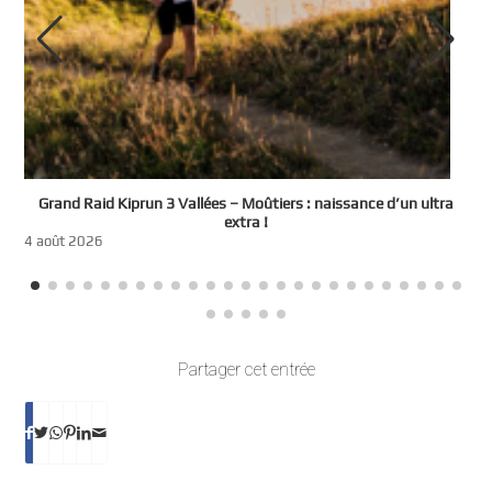
e
Grand Raid Kiprun 3 Vallées – Moûtiers : naissance d’un ultra
t
extra !
3
4 août 2026
Partager cet entrée