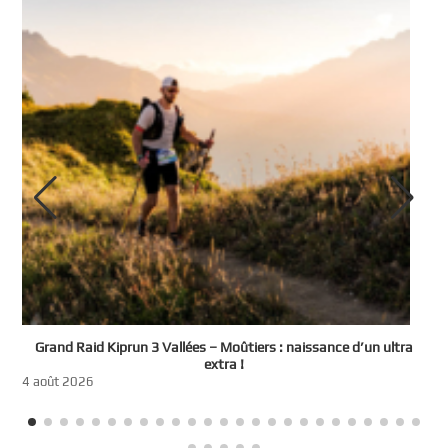
e
Grand Raid Kiprun 3 Vallées – Moûtiers : naissance d’un ultra
t
extra !
3
4 août 2026