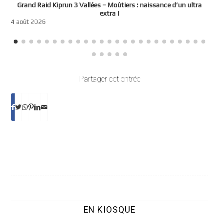
e
Grand Raid Kiprun 3 Vallées – Moûtiers : naissance d’un ultra
t
extra !
3
4 août 2026
Partager cet entrée
EN KIOSQUE