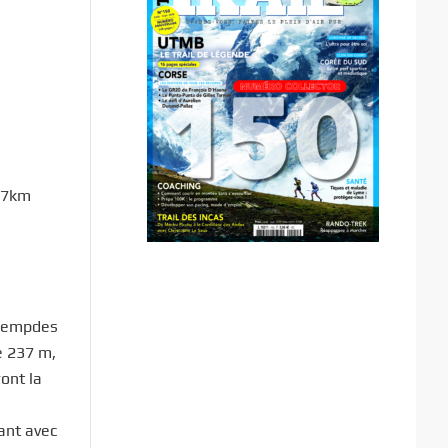
e 7km
 Lempdes
e 237 m,
ont la
ant avec