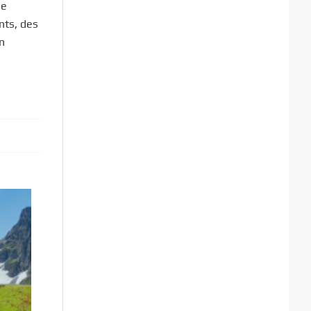
se
nts, des
n