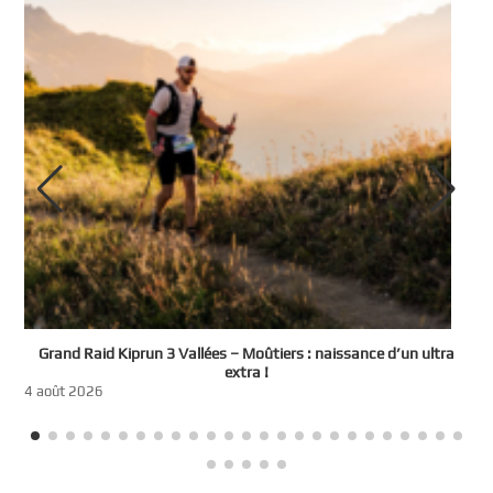
e
Grand Raid Kiprun 3 Vallées – Moûtiers : naissance d’un ultra
t
extra !
3
4 août 2026