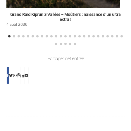
e
Grand Raid Kiprun 3 Vallées – Moûtiers : naissance d’un ultra
t
extra !
3
4 août 2026
Partager cet entrée