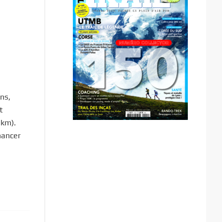
ins,
t
 km).
nancer