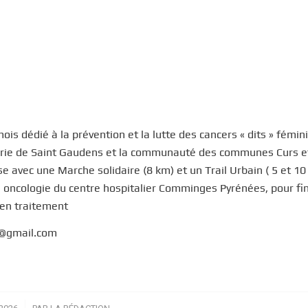
ois dédié à la prévention et la lutte des cancers « dits » fémin
mairie de Saint Gaudens et la communauté des communes Curs e
 avec une Marche solidaire (8 km) et un Trail Urbain ( 5 et 10
e oncologie du centre hospitalier Comminges Pyrénées, pour fi
 en traitement
e@gmail.com