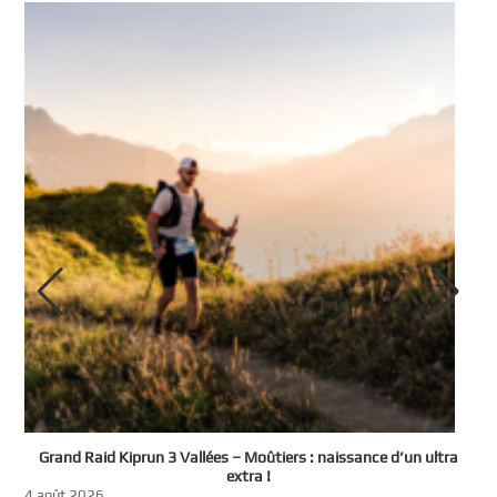
e
Grand Raid Kiprun 3 Vallées – Moûtiers : naissance d’un ultra
t
extra !
3
4 août 2026