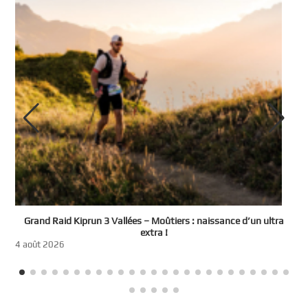
e
Grand Raid Kiprun 3 Vallées – Moûtiers : naissance d’un ultra
t
extra !
3
4 août 2026