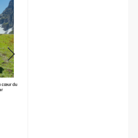
u cœur du
Trail du Petit Saint-Bernard : offrez-vous la
Kaçka
ar
pépite “haute montagne” de fin de saison !
28 juillet 2026
25 juillet 