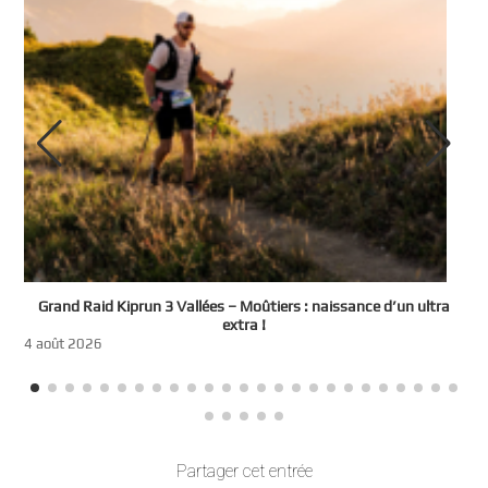
e
Grand Raid Kiprun 3 Vallées – Moûtiers : naissance d’un ultra
t
extra !
3
4 août 2026
Partager cet entrée