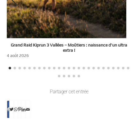
e
Grand Raid Kiprun 3 Vallées – Moûtiers : naissance d’un ultra
t
extra !
3
4 août 2026
Partager cet entrée