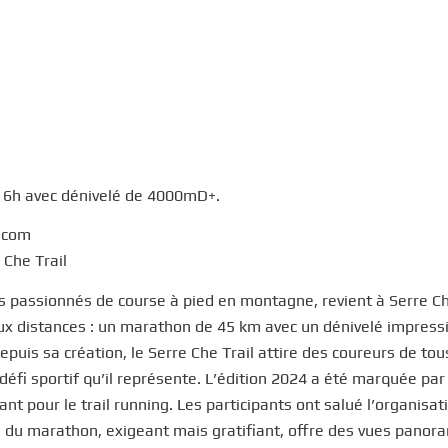
 6h avec dénivelé de 4000mD+.
r.com
 Che Trail
s passionnés de course à pied en montagne, revient à Serre Ch
ux distances : un marathon de 45 km avec un dénivelé impress
puis sa création, le Serre Che Trail attire des coureurs de tou
défi sportif qu’il représente. L’édition 2024 a été marquée par
t pour le trail running. Les participants ont salué l’organisat
rs du marathon, exigeant mais gratifiant, offre des vues panor