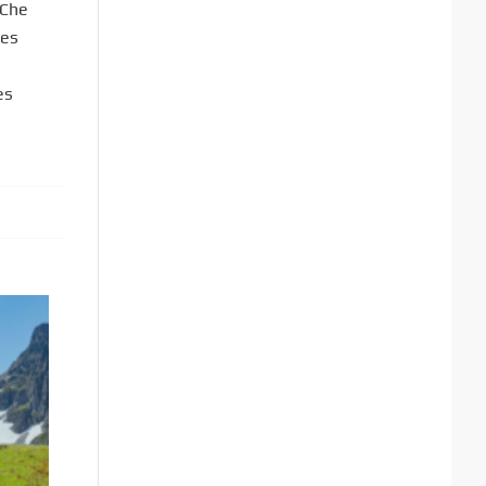
 Che
des
es