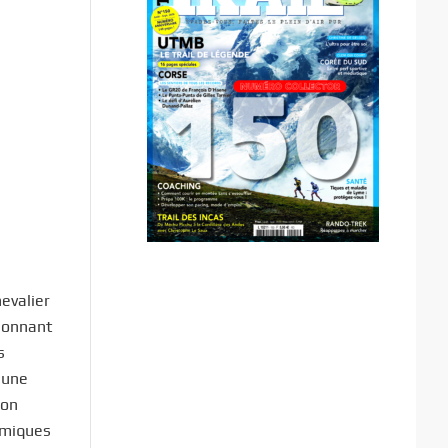
evalier
ionnant
s
 une
ion
amiques