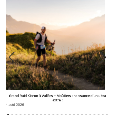
e
Grand Raid Kiprun 3 Vallées – Moûtiers : naissance d’un ultra
t
extra !
3
4 août 2026