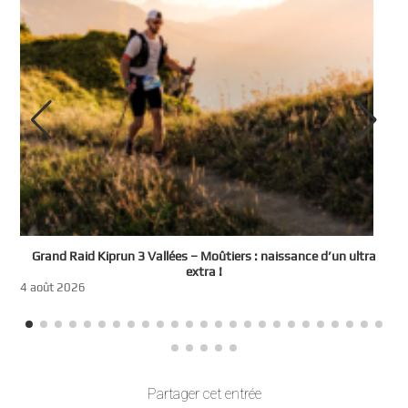
e
Grand Raid Kiprun 3 Vallées – Moûtiers : naissance d’un ultra
t
extra !
3
4 août 2026
Partager cet entrée