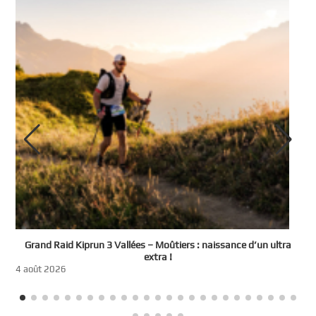
e
Grand Raid Kiprun 3 Vallées – Moûtiers : naissance d’un ultra
t
extra !
3
4 août 2026