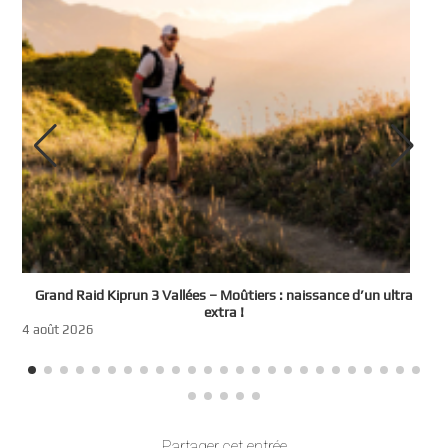
e
Grand Raid Kiprun 3 Vallées – Moûtiers : naissance d’un ultra
t
extra !
3
4 août 2026
Partager cet entrée