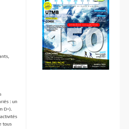
ants,
s
riés : un
m D+).
activités
e tous