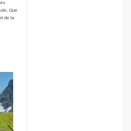
Les
male. Que
t de la