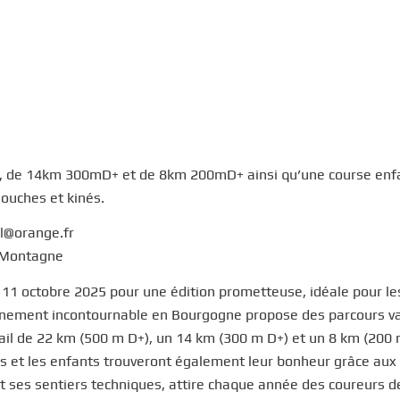
, de 14km 300mD+ et de 8km 200mD+ ainsi qu’une course enf
douches et kinés.
el@orange.fr
a Montagne
le 11 octobre 2025 pour une édition prometteuse, idéale pour le
vénement incontournable en Bourgogne propose des parcours va
ail de 22 km (500 m D+), un 14 km (300 m D+) et un 8 km (200 
 et les enfants trouveront également leur bonheur grâce aux 
et ses sentiers techniques, attire chaque année des coureurs d