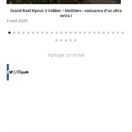
e
Grand Raid Kiprun 3 Vallées – Moûtiers : naissance d’un ultra
t
extra !
3
4 août 2026
Partager cet entrée