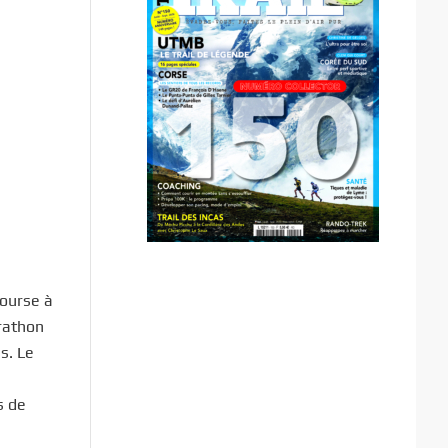
course à
arathon
s. Le
s de