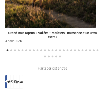
e
Grand Raid Kiprun 3 Vallées – Moûtiers : naissance d’un ultra
t
extra !
3
4 août 2026
Partager cet entrée