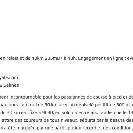
 en relais et de 13km 285mD+ à 10h. Engagement en ligne : ev
oyale.com
 2 Salines
ment incontournable pour les passionnés de course à pied et de 
arcours : un trail de 30 km avec un dénivelé positif de 800 m, 
u 30 km est fixé à 9h30, en solo ou en relais, tandis que le 1
s attire des coureurs de tous niveaux, séduits par la beauté de
024 a été marquée par une participation record et des condition