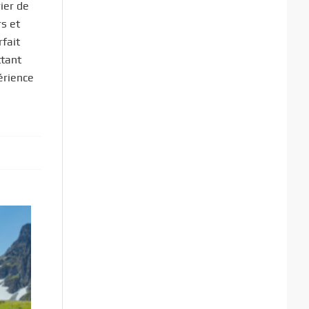
ier de
rs et
rfait
ttant
érience