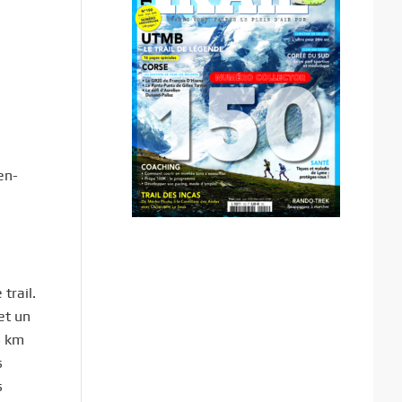
en-
trail.
et un
3 km
s
s