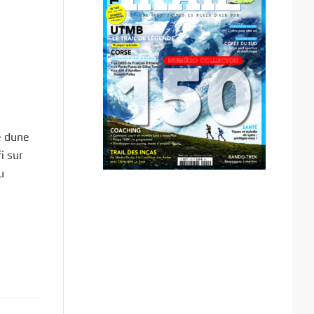
 dune
i sur
u