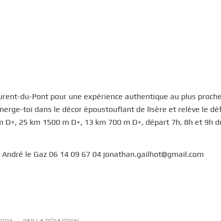
Laurent-du-Pont pour une expérience authentique au plus proche
merge-toi dans le décor époustouflant de lIsère et relève le déf
m D+, 25 km 1500 m D+, 13 km 700 m D+, départ 7h, 8h et 9h d
 André le Gaz 06 14 09 67 04 jonathan.gailhot@gmail.com