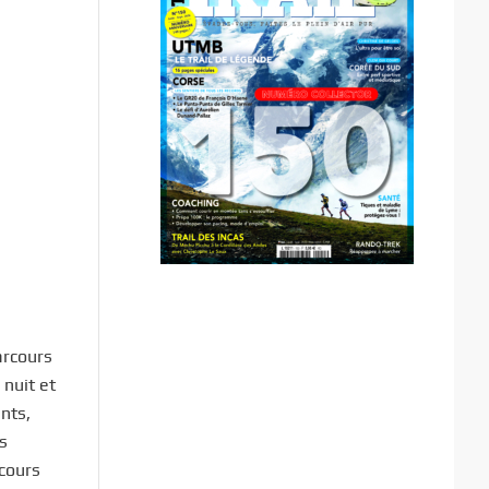
arcours
 nuit et
nts,
es
rcours