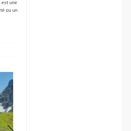
t est une
nté ou un