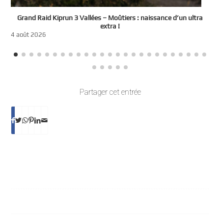
e
Grand Raid Kiprun 3 Vallées – Moûtiers : naissance d’un ultra
t
extra !
3
4 août 2026
Partager cet entrée