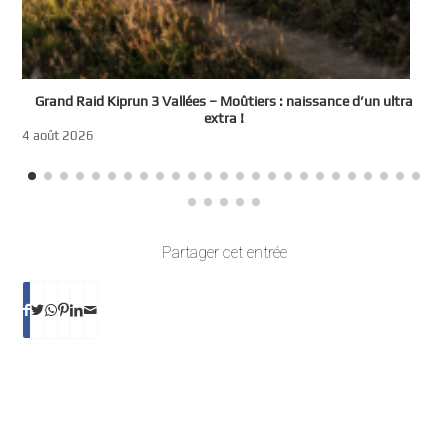
e
Grand Raid Kiprun 3 Vallées – Moûtiers : naissance d’un ultra
t
extra !
3
4 août 2026
Partager cet entrée