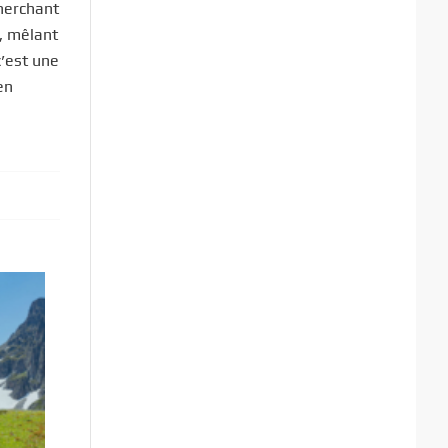
cherchant
, mêlant
c’est une
en