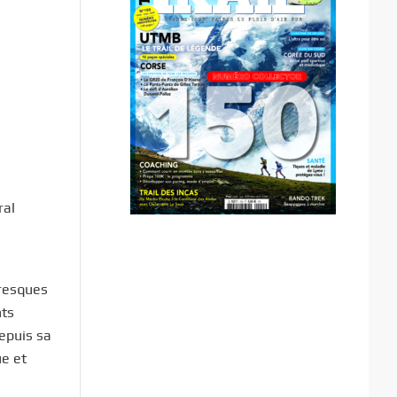
ral
oresques
nts
Depuis sa
ue et